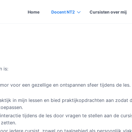
Home
Docent NT2
Cursisten over mij
 is:
umor voor een gezellige en ontspannen sfeer tijdens de les
raktijk in mijn lessen en bied praktijkopdrachten aan zodat 
toepassen.
 interactie tijdens de les door vragen te stellen aan de cur
zetten.
oor iedere cursist, zowel op taalgebied als persoonlijk vla