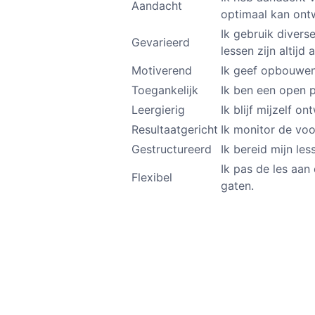
Aandacht
optimaal kan ontwi
Ik gebruik divers
Gevarieerd
lessen zijn altijd 
Motiverend
Ik geef opbouwend
Toegankelijk
Ik ben een open p
Leergierig
Ik blijf mijzelf on
Resultaatgericht
Ik monitor de vo
Gestructureerd
Ik bereid mijn les
Ik pas de les aan
Flexibel
gaten.